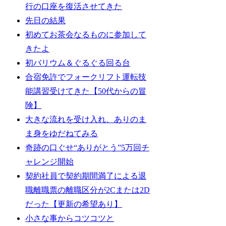
行の口座を復活させてきた
先日の結果
初めてお茶会なるものに参加して
きたよ
初バリウム＆ぐるぐる回る台
合宿免許でフォークリフト運転技
能講習受けてきた【50代からの冒
険】
大きな流れを受け入れ、ありのま
ま身をゆだねてみる
奇跡の口ぐせ“ありがとう”5万回チ
ャレンジ開始
契約社員で契約期間満了による退
職離職票の離職区分が2Cまたは2D
だった【更新の希望あり】
小さな事からコツコツと