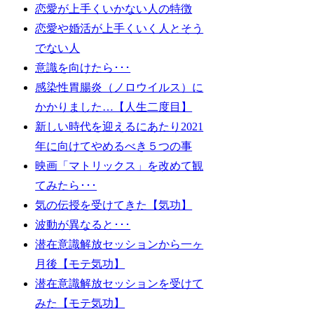
恋愛が上手くいかない人の特徴
恋愛や婚活が上手くいく人とそう
でない人
意識を向けたら･･･
感染性胃腸炎（ノロウイルス）に
かかりました…【人生二度目】
新しい時代を迎えるにあたり2021
年に向けてやめるべき５つの事
映画「マトリックス」を改めて観
てみたら･･･
気の伝授を受けてきた【気功】
波動が異なると･･･
潜在意識解放セッションから一ヶ
月後【モテ気功】
潜在意識解放セッションを受けて
みた【モテ気功】