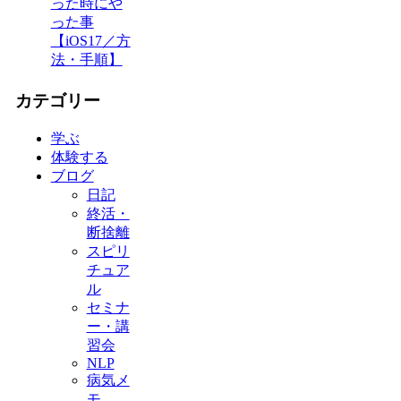
った時にや
った事
【iOS17／方
法・手順】
カテゴリー
学ぶ
体験する
ブログ
日記
終活・
断捨離
スピリ
チュア
ル
セミナ
ー・講
習会
NLP
病気メ
モ