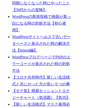
同期しなくなった時にやったこと
【50代からの冒険】
WordPressの新規投稿で画面が真っ
白になる時の対処方法【初心者
用】
WordPressサイトヘルスで古いデー
タベースと表示された時の解決方
法【heteml編】
WordPressブログページでPHPのエ
ラーコードが表示された時の対処
方法
【コロナ共存時代】新しい生活様
式と共にやった方が良い５つの事
【モテ気】簡易セッションとエナ
ジーチャート（気流図）【気功】
【新しい生活様式】マスク着用必