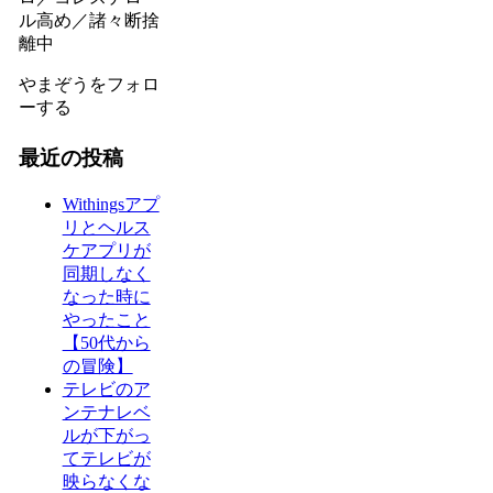
ル高め／諸々断捨
離中
やまぞうをフォロ
ーする
最近の投稿
Withingsアプ
リとヘルス
ケアプリが
同期しなく
なった時に
やったこと
【50代から
の冒険】
テレビのア
ンテナレベ
ルが下がっ
てテレビが
映らなくな