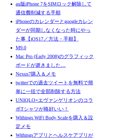
au版iPhone 7をSIMロック解除して
通信費削減する手順
iPhoneのカレンダーとgoogleカレン
ダーが同期しなくなった時にやっ
た事【iOS17／方法・手順】
M9.0
Mac Pro (Early 2008)のグラフィック
ボードが逝きました…
Nexus7購入＆メモ
twitterでの過去ツイートを無料で簡
単に一括で全部削除する方法
UNIQLO×エヴァンゲリオンのコラ
ボTシャツが格好いい！
Withings WiFi Body Scaleを購入＆設
定メモ
Withingsアプリとヘルスケアプリが