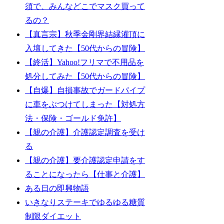
須で、みんなどこでマスク買って
るの？
【真言宗】秋季金剛界結縁灌頂に
入壇してきた【50代からの冒険】
【終活】Yahoo!フリマで不用品を
処分してみた【50代からの冒険】
【自爆】自損事故でガードパイプ
に車をぶつけてしまった【対処方
法・保険・ゴールド免許】
【親の介護】介護認定調査を受け
る
【親の介護】要介護認定申請をす
ることになったら【仕事と介護】
ある日の即興物語
いきなりステーキでゆるゆる糖質
制限ダイエット