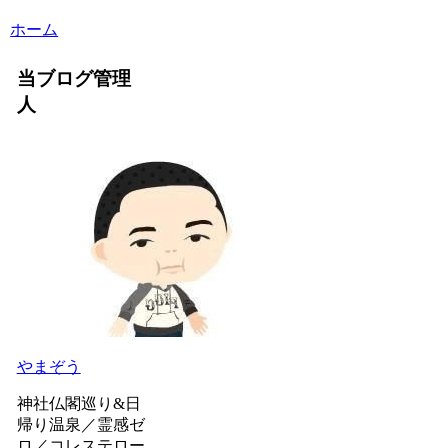
ホーム
当ブログ管理
人
やまぞう
神社仏閣巡り&日
帰り温泉／霊感ゼ
ロ／コレステロー