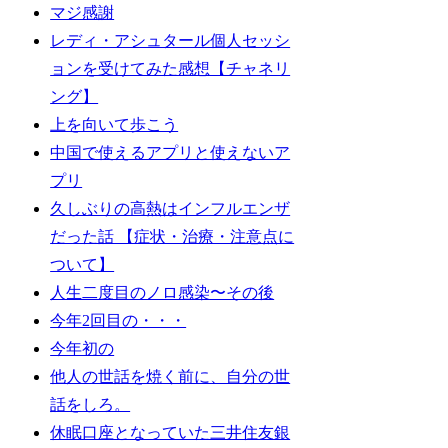
マジ感謝
レディ・アシュタール個人セッシ
ョンを受けてみた感想【チャネリ
ング】
上を向いて歩こう
中国で使えるアプリと使えないア
プリ
久しぶりの高熱はインフルエンザ
だった話 【症状・治療・注意点に
ついて】
人生二度目のノロ感染〜その後
今年2回目の・・・
今年初の
他人の世話を焼く前に、自分の世
話をしろ。
休眠口座となっていた三井住友銀