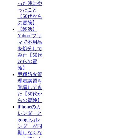
った時にや
ったこと
【50代から
の冒険】
【終活】
Yahoo!フリ
マで不用品
を処分して
みた【50代
からの冒
険】
甲種防火管
理者講習を
受講してき
た【50代か
らの冒険】
iPhoneのカ
レンダーと
googleカレ
ンダーが同
期しなくな