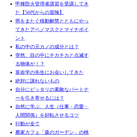
甲種防火管理者講習を受講してき
た【50代からの冒険】
県をまたぐ移動解禁とともにやっ
てきたアベノマスクとマイナポイ
ント
私の中の元カノの成分とは？
突然、目の中にチカチカと点滅す
る物体が！？
算命学の先生にお会いしてきた
絶対に譲れないもの
自分にピッタリの素敵なパートナ
ーを引き寄せるには？
自然に学ぶ、人生（仕事・恋愛・
人間関係）を好転させるコツ
行動が全て
農家カフェ「森のガーデン」の桃